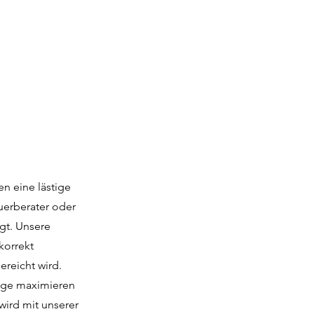
en eine lästige
uerberater oder
gt. Unsere
korrekt
reicht wird.
züge maximieren
wird mit unserer