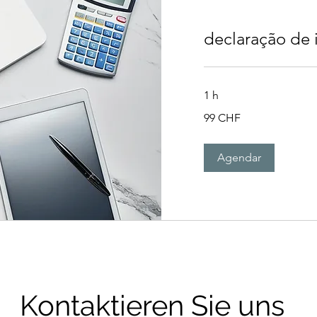
declaração de
1 h
99
99 CHF
francos
suíços
Agendar
Kontaktieren Sie uns