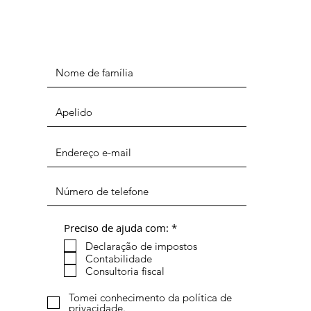
O
Preciso de ajuda com:
*
b
Declaração de impostos
r
i
Contabilidade
g
Consultoria fiscal
a
t
Tomei conhecimento da política de
ó
privacidade.
r