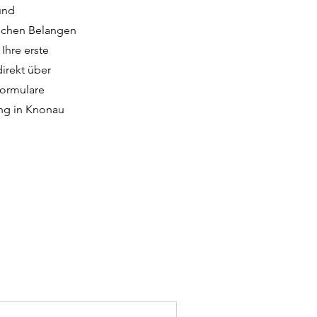
und
lichen Belangen
Ihre erste
direkt über
formulare
ung in Knonau