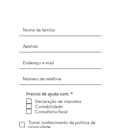
O
Preciso de ajuda com:
*
b
Declaração de impostos
r
i
Contabilidade
g
Consultoria fiscal
a
t
Tomei conhecimento da política de
ó
privacidade.
r