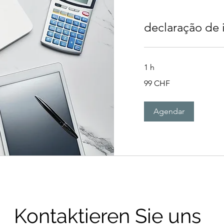
declaração de
1 h
99
99 CHF
francos
suíços
Agendar
Kontaktieren Sie uns