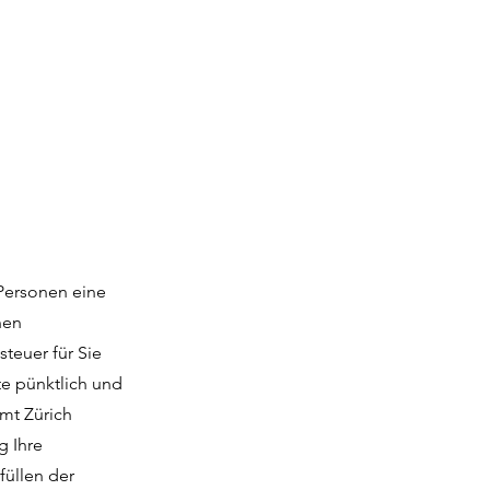
 Personen eine
nen
teuer für Sie
te pünktlich und
mt Zürich
g Ihre
füllen der