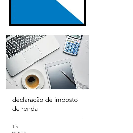
declaração de imposto
de renda
1 h
99