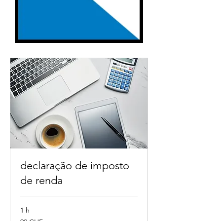
declaração de imposto
de renda
1 h
99