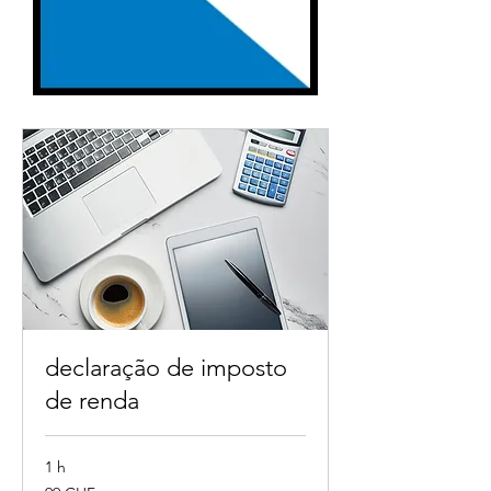
declaração de imposto
de renda
1 h
99