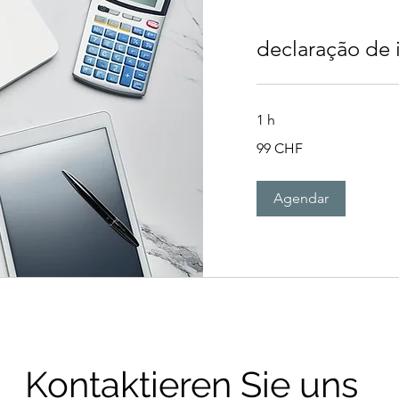
declaração de
1 h
99
99 CHF
francos
suíços
Agendar
Kontaktieren Sie uns