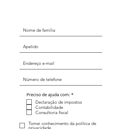
O
Preciso de ajuda com:
*
b
Declaração de impostos
r
i
Contabilidade
g
Consultoria fiscal
a
t
Tomei conhecimento da política de
ó
privacidade.
r