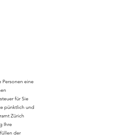
le Personen eine
nen
teuer für Sie
te pünktlich und
ramt Zürich
g Ihre
füllen der