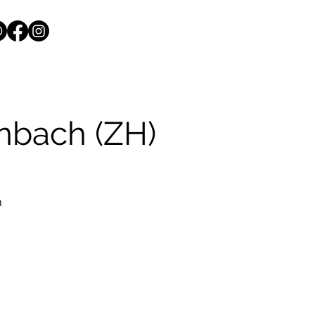
nbach (ZH)
n