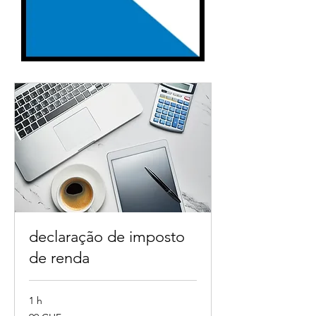
declaração de imposto
de renda
1 h
99