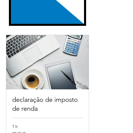
declaração de imposto
de renda
1 h
99